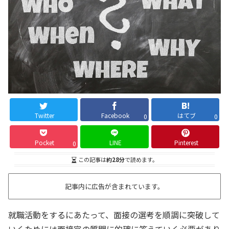
Twitter
Facebook
はてブ
0
0
Pocket
LINE
Pinterest
0
この記事は
約28分
で読めます。
記事内に広告が含まれています。
就職活動をするにあたって、面接の選考を順調に突破して
いくためには面接官の質問に的確に答えていく必要があり