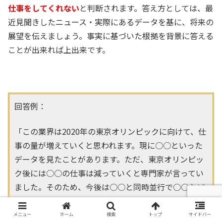
仕事をしてくれない
と判断されます。答え方としては、最
近見聞きしたニュース・実際にあるデータを基に、将来の
展望を伝えましょう。事実に基づいた根拠を背景に答える
ことが出来れば上出来です。
回答例：
「この業界は2020年の東京オリンピックに向けて、仕
事の量が増えていくと思われます。現に○○といった
データを見たことがあります。ただ、東京オリンピッ
ク後には○○の仕事は減っていくと専門家が言ってい
ました。そのため、今後は○○と同時並行で○○など
の実績も伸ばしていき、リスクヘッジをしていくこと
が大切だと思っております」
メニュー
ホーム
検索
トップ
サイドバー