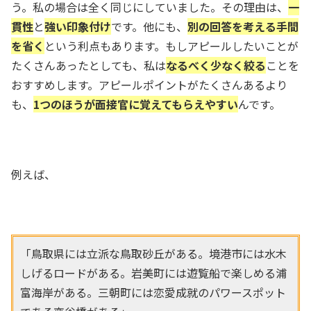
う。私の場合は全く同じにしていました。その理由は、
一
貫性
と
強い印象付け
です。他にも、
別の回答を
考える手間
を省く
という利点もあります。もしアピールしたいことが
たくさんあったとしても、私は
なるべく少なく絞る
ことを
おすすめします。アピールポイントがたくさんあるより
も、
1つのほうが面接官に覚えてもらえやすい
んです。
例えば、
「鳥取県には立派な鳥取砂丘がある。境港市には水木
しげるロードがある。岩美町には遊覧船で楽しめる浦
富海岸がある。三朝町には恋愛成就のパワースポット