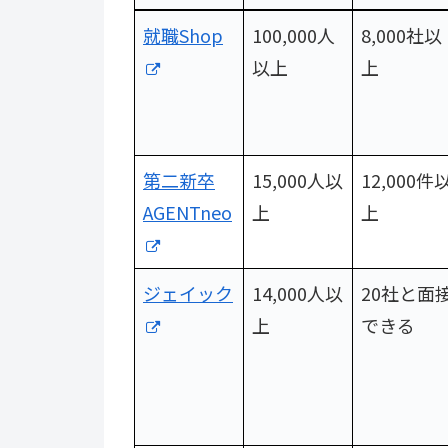
サービス
利用者数
求人・企
就職Shop
100,000人
8,000社以
名
業数
以上
上
第二新卒
15,000人以
12,000件
AGENTneo
上
上
ジェイック
14,000人以
20社と面
上
できる